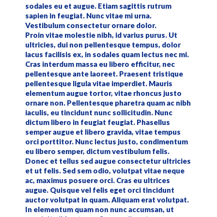
sodales eu et augue. Etiam sagittis rutrum
sapien in feugiat. Nunc vitae mi urna.
Vestibulum consectetur ornare dolor.
Proin vitae molestie nibh, id varius purus. Ut
ultricies, dui non pellentesque tempus, dolor
lacus facilisis ex, in sodales quam lectus nec mi.
Cras interdum massa eu libero efficitur, nec
pellentesque ante laoreet. Praesent tristique
pellentesque ligula vitae imperdiet. Mauris
elementum augue tortor, vitae rhoncus justo
ornare non. Pellentesque pharetra quam ac nibh
iaculis, eu tincidunt nunc sollicitudin. Nunc
dictum libero in feugiat feugiat. Phasellus
semper augue et libero gravida, vitae tempus
orci porttitor. Nunc lectus justo, condimentum
eu libero semper, dictum vestibulum felis.
Donec et tellus sed augue consectetur ultricies
et ut felis. Sed sem odio, volutpat vitae neque
ac, maximus posuere orci. Cras eu ultrices
augue. Quisque vel felis eget orci tincidunt
auctor volutpat in quam. Aliquam erat volutpat.
In elementum quam non nunc accumsan, ut