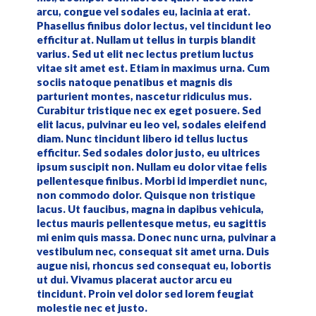
arcu, congue vel sodales eu, lacinia at erat.
Phasellus finibus dolor lectus, vel tincidunt leo
efficitur at. Nullam ut tellus in turpis blandit
varius. Sed ut elit nec lectus pretium luctus
vitae sit amet est. Etiam in maximus urna. Cum
sociis natoque penatibus et magnis dis
parturient montes, nascetur ridiculus mus.
Curabitur tristique nec ex eget posuere. Sed
elit lacus, pulvinar eu leo vel, sodales eleifend
diam. Nunc tincidunt libero id tellus luctus
efficitur. Sed sodales dolor justo, eu ultrices
ipsum suscipit non. Nullam eu dolor vitae felis
pellentesque finibus. Morbi id imperdiet nunc,
non commodo dolor. Quisque non tristique
lacus. Ut faucibus, magna in dapibus vehicula,
lectus mauris pellentesque metus, eu sagittis
mi enim quis massa. Donec nunc urna, pulvinar a
vestibulum nec, consequat sit amet urna. Duis
augue nisi, rhoncus sed consequat eu, lobortis
ut dui. Vivamus placerat auctor arcu eu
tincidunt. Proin vel dolor sed lorem feugiat
molestie nec et justo.