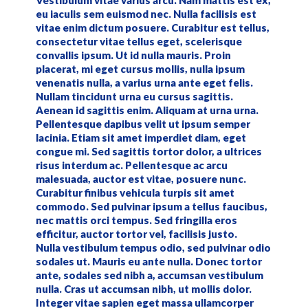
Vestibulum vitae varius arcu. Nam mattis est ex,
eu iaculis sem euismod nec. Nulla facilisis est
vitae enim dictum posuere. Curabitur est tellus,
consectetur vitae tellus eget, scelerisque
convallis ipsum. Ut id nulla mauris. Proin
placerat, mi eget cursus mollis, nulla ipsum
venenatis nulla, a varius urna ante eget felis.
Nullam tincidunt urna eu cursus sagittis.
Aenean id sagittis enim. Aliquam at urna urna.
Pellentesque dapibus velit ut ipsum semper
lacinia. Etiam sit amet imperdiet diam, eget
congue mi. Sed sagittis tortor dolor, a ultrices
risus interdum ac. Pellentesque ac arcu
malesuada, auctor est vitae, posuere nunc.
Curabitur finibus vehicula turpis sit amet
commodo. Sed pulvinar ipsum a tellus faucibus,
nec mattis orci tempus. Sed fringilla eros
efficitur, auctor tortor vel, facilisis justo.
Nulla vestibulum tempus odio, sed pulvinar odio
sodales ut. Mauris eu ante nulla. Donec tortor
ante, sodales sed nibh a, accumsan vestibulum
nulla. Cras ut accumsan nibh, ut mollis dolor.
Integer vitae sapien eget massa ullamcorper