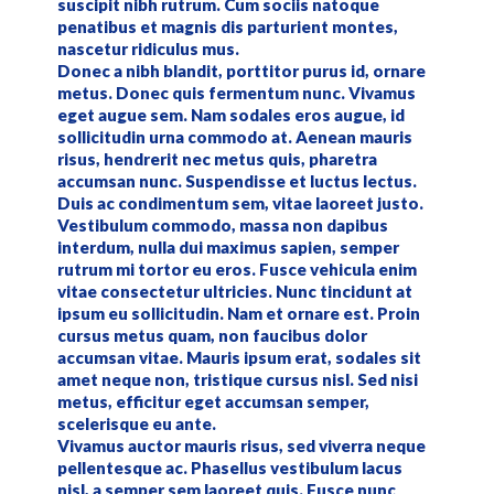
suscipit nibh rutrum. Cum sociis natoque
penatibus et magnis dis parturient montes,
nascetur ridiculus mus.
Donec a nibh blandit, porttitor purus id, ornare
metus. Donec quis fermentum nunc. Vivamus
eget augue sem. Nam sodales eros augue, id
sollicitudin urna commodo at. Aenean mauris
risus, hendrerit nec metus quis, pharetra
accumsan nunc. Suspendisse et luctus lectus.
Duis ac condimentum sem, vitae laoreet justo.
Vestibulum commodo, massa non dapibus
interdum, nulla dui maximus sapien, semper
rutrum mi tortor eu eros. Fusce vehicula enim
vitae consectetur ultricies. Nunc tincidunt at
ipsum eu sollicitudin. Nam et ornare est. Proin
cursus metus quam, non faucibus dolor
accumsan vitae. Mauris ipsum erat, sodales sit
amet neque non, tristique cursus nisl. Sed nisi
metus, efficitur eget accumsan semper,
scelerisque eu ante.
Vivamus auctor mauris risus, sed viverra neque
pellentesque ac. Phasellus vestibulum lacus
nisl, a semper sem laoreet quis. Fusce nunc