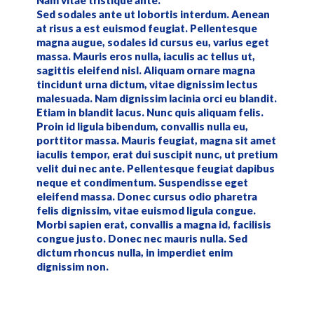
Nam vitae tristique ante.
Sed sodales ante ut lobortis interdum. Aenean
at risus a est euismod feugiat. Pellentesque
magna augue, sodales id cursus eu, varius eget
massa. Mauris eros nulla, iaculis ac tellus ut,
sagittis eleifend nisl. Aliquam ornare magna
tincidunt urna dictum, vitae dignissim lectus
malesuada. Nam dignissim lacinia orci eu blandit.
Etiam in blandit lacus. Nunc quis aliquam felis.
Proin id ligula bibendum, convallis nulla eu,
porttitor massa. Mauris feugiat, magna sit amet
iaculis tempor, erat dui suscipit nunc, ut pretium
velit dui nec ante. Pellentesque feugiat dapibus
neque et condimentum. Suspendisse eget
eleifend massa. Donec cursus odio pharetra
felis dignissim, vitae euismod ligula congue.
Morbi sapien erat, convallis a magna id, facilisis
congue justo. Donec nec mauris nulla. Sed
dictum rhoncus nulla, in imperdiet enim
dignissim non.