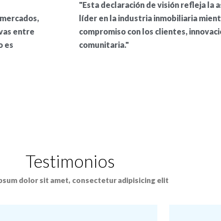
"Esta declaración de visión refleja la 
 mercados,
líder en la industria inmobiliaria mien
ivas entre
compromiso con los clientes, innovaci
o es
comunitaria."
Testimonios
sum dolor sit amet, consectetur adipisicing elit