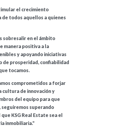
imular el crecimiento
a de todos aquellos a quienes
s sobresalir en el ámbito
de manera positiva a la
nibles y apoyando iniciativas
 de prosperidad, confiabilidad
 que tocamos.
tamos comprometidos a forjar
 cultura de innovación y
mbros del equipo para que
s, seguiremos superando
 que KSG Real Estate sea el
a inmobiliaria."