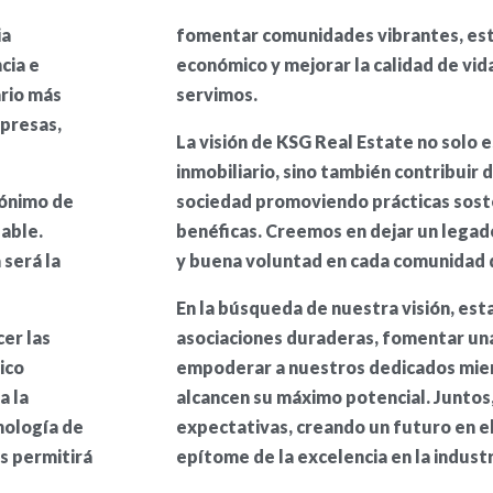
ia
fomentar comunidades vibrantes, est
cia e
económico y mejorar la calidad de vid
ario más
servimos.
mpresas,
La visión de KSG Real Estate no solo e
inmobiliario, sino también contribuir 
nónimo de
sociedad promoviendo prácticas soste
lable.
benéficas. Creemos en dejar un legado
 será la
y buena voluntad en cada comunidad
En la búsqueda de nuestra visión, es
er las
asociaciones duraderas, fomentar una
ico
empoderar a nuestros dedicados mie
a la
alcancen su máximo potencial. Junto
nología de
expectativas, creando un futuro en el
s permitirá
epítome de la excelencia en la industri