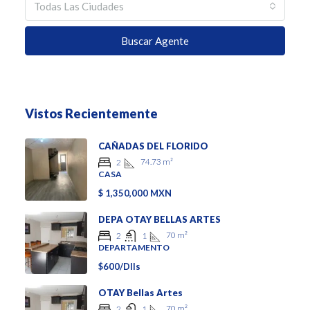
Todas Las Ciudades
Buscar Agente
Vistos Recientemente
CAÑADAS DEL FLORIDO
74.73
m²
2
CASA
$ 1,350,000 MXN
DEPA OTAY BELLAS ARTES
70
m²
2
1
DEPARTAMENTO
$600/Dlls
OTAY Bellas Artes
70
m²
2
1