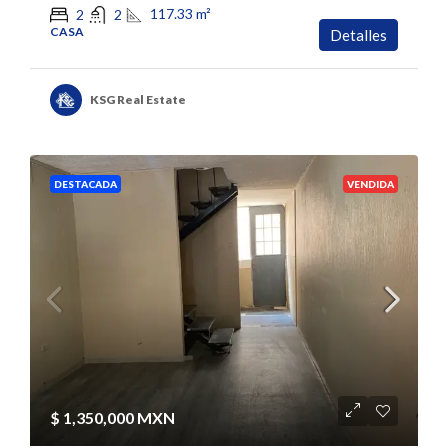
117.33
m²
2
2
CASA
Detalles
KSG Real Estate
DESTACADA
VENDIDA
$ 1,350,000 MXN