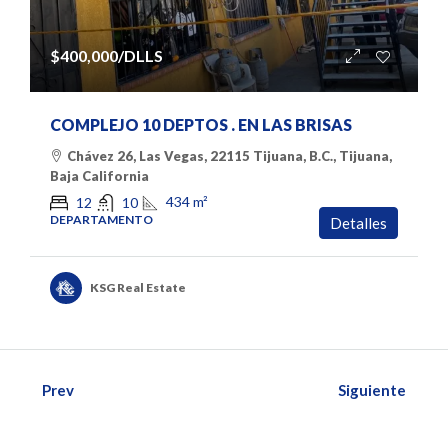
$400,000
/DLLS
COMPLEJO 10 DEPTOS . EN LAS BRISAS
Chávez 26, Las Vegas, 22115 Tijuana, B.C., Tijuana,
Baja California
434
m²
12
10
DEPARTAMENTO
Detalles
KSG Real Estate
Prev
Siguiente