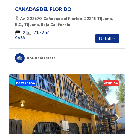
CAÑADAS DEL FLORIDO
Av. 2 22670, Cañadas del Florido, 22245 Tijuana,
B.C., Tijuana, Baja California
74.73
m²
2
CASA
Detalles
KSG Real Estate
DESTACADA
VENDIDA