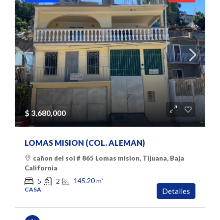
$ 3,680,000
LOMAS MISION (COL. ALEMAN)
cañon del sol # 865 Lomas mision, Tijuana, Baja
California
145.20
m²
5
2
CASA
Detalles