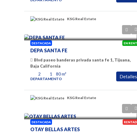
KSG Real Estate
$9,000 pesos
$ 22,000 pesos
DESTACADA
EN REN
DEPA SANTA FE
ZONA RIO
Blvd paseo banderas privada santa fe 1, Tijuana,
calle Frida Kahlo , zona ri
Baja California
California
2
1
80
m²
Detalles
3
2
DEPARTAMENTO
110
m²
DEPARTAMENTO
KSG Real Estate
$ 600 Dolares
DESTACADA
RENTAD
OTAY BELLAS ARTES