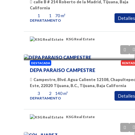
calle B # 214 Roberto de la Madrid, Tijuana, Baja
California
1
1
70
m²
Detalles
DEPARTAMENTO
KSG Real Estate
$ 1500 dlls
DESTACADA
RENTAD
DEPA PARAISO CAMPESTRE
Campestre, Blvd. Agua Caliente 12108, Chapultepe
Este, 22020 Tijuana, B.C., Tijuana, Baja California
3
2
140
m²
Detalles
DEPARTAMENTO
KSG Real Estate
$1100 dlls