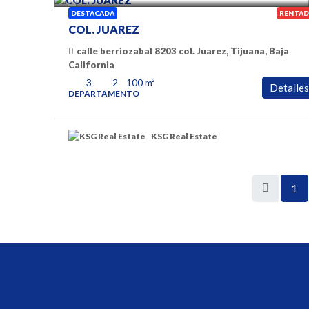
DESTACADA
RENTAD
COL. JUAREZ
calle berriozabal 8203 col. Juarez, Tijuana, Baja
California
3
2
100
m²
Detalles
DEPARTAMENTO
KSG Real Estate
1