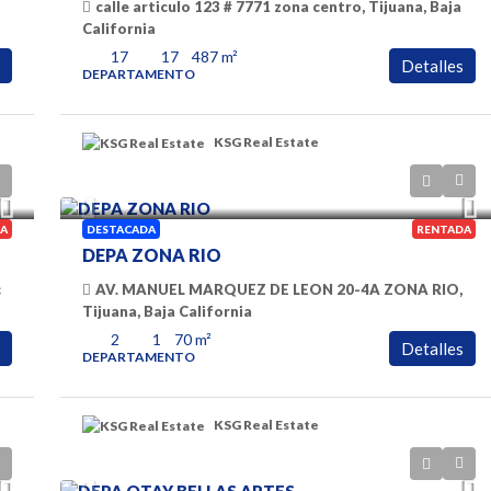
calle articulo 123 # 7771 zona centro, Tijuana, Baja
California
17
17
487
m²
Detalles
DEPARTAMENTO
KSG Real Estate
$ 800 DLLS
A
DESTACADA
RENTADA
DEPA ZONA RIO
c
AV. MANUEL MARQUEZ DE LEON 20-4A ZONA RIO,
Tijuana, Baja California
2
1
70
m²
Detalles
DEPARTAMENTO
KSG Real Estate
$600
/Dlls