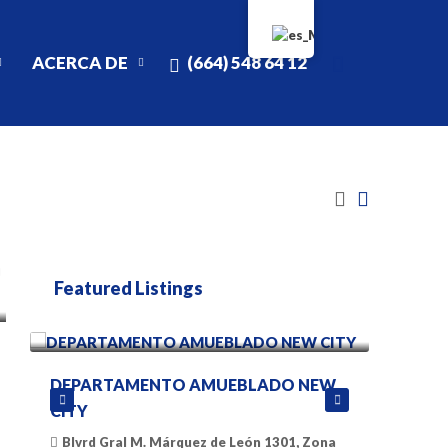
(664) 548 64 12
ACERCA DE
Featured Listings
$ 1900 Dolares
$ 3,500
DEPARTAMENTO AMUEBLADO NEW
San Ant
CITY
calle n
Tijuana, 
Blvrd Gral M. Márquez de León 1301, Zona