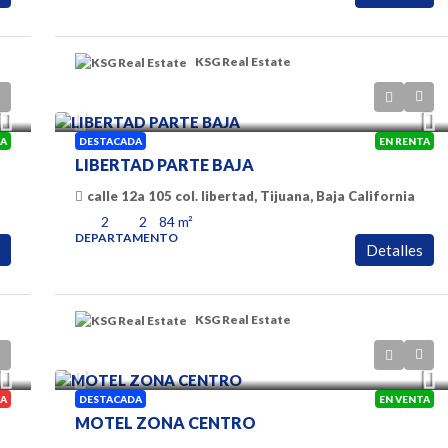
Playas de Tijuana, Baja California
6
1
4
275
m²
CASA
KSG Real Estate
$1350
TA
DESTACADA
EN RENTA
LIBERTAD PARTE BAJA
calle 12a 105 col. libertad, Tijuana, Baja California
o, Tijuana, Baja
2
2
84
m²
DEPARTAMENTO
Detalles
KSG Real Estate
$500,000 Dolares
A
DESTACADA
EN VENTA
MOTEL ZONA CENTRO