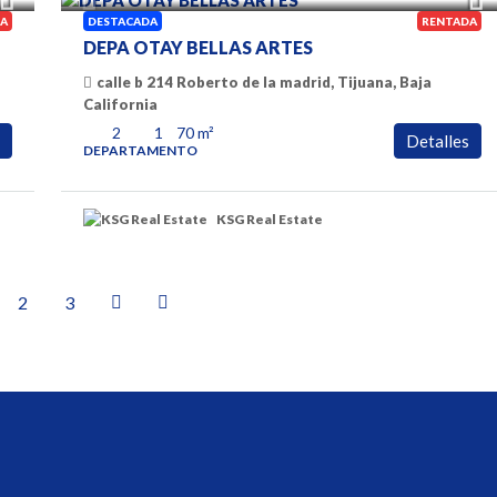
A
DESTACADA
RENTADA
DEPA OTAY BELLAS ARTES
calle b 214 Roberto de la madrid, Tijuana, Baja
California
2
1
70
m²
Detalles
DEPARTAMENTO
KSG Real Estate
2
3