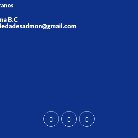
tanos
ana B.C
iedadesadmon@gmail.com