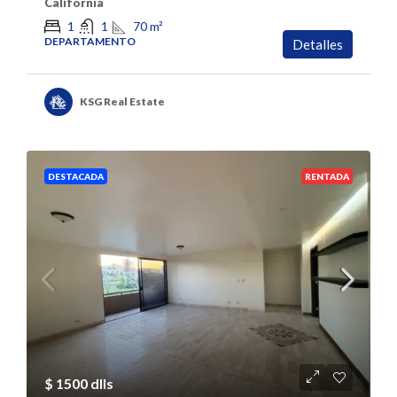
California
70
m²
1
1
DEPARTAMENTO
Detalles
KSG Real Estate
DESTACADA
RENTADA
$ 1500 dlls