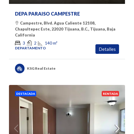
DEPA PARAISO CAMPESTRE
Campestre, Blvd. Agua Caliente 12108,
Chapultepec Este, 22020 Tijuana, B.C., Tijuana, Baja
California
140
m²
3
2
DEPARTAMENTO
Detalles
KSG Real Estate
DESTACADA
RENTADA