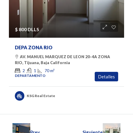
$ 800 DLLS
DEPA ZONA RIO
AV. MANUEL MARQUEZ DE LEON 20-4A ZONA
RIO, Tijuana, Baja California
70
m²
2
1
DEPARTAMENTO
Detalles
KSG Real Estate
Prev
Siguiente