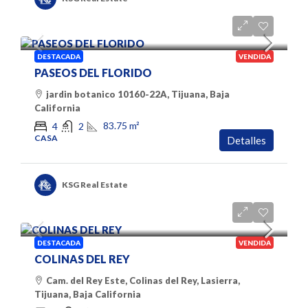
$2,000,000 pesos
DESTACADA
VENDIDA
PASEOS DEL FLORIDO
jardin botanico 10160-22A, Tijuana, Baja
California
83.75
m²
4
2
CASA
Detalles
KSG Real Estate
$2,600,000 Pesos
DESTACADA
VENDIDA
COLINAS DEL REY
Cam. del Rey Este, Colinas del Rey, Lasierra,
Tijuana, Baja California