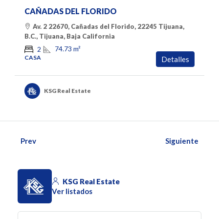
CAÑADAS DEL FLORIDO
Av. 2 22670, Cañadas del Florido, 22245 Tijuana,
B.C., Tijuana, Baja California
74.73
m²
2
CASA
Detalles
KSG Real Estate
Prev
Siguiente
KSG Real Estate
Ver listados