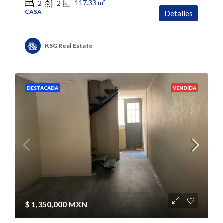
117.33
m²
2
2
CASA
Detalles
KSG Real Estate
DESTACADA
VENDIDA
$ 1,350,000 MXN