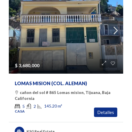
$ 3,680,000
LOMAS MISION (COL. ALEMAN)
cañon del sol # 865 Lomas mision, Tijuana, Baja
California
145.20
m²
5
2
CASA
Detalles
KSG Real Estate