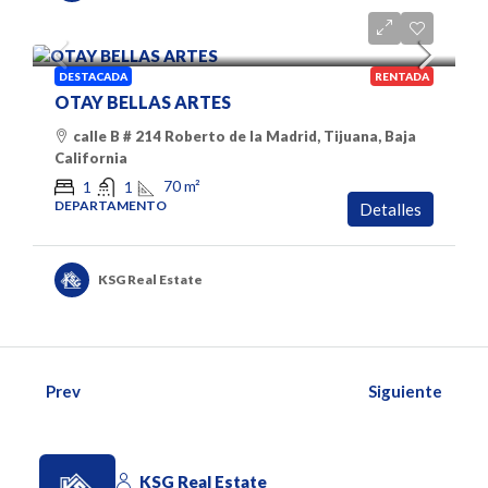
$ 600 Dolares
DESTACADA
RENTADA
OTAY BELLAS ARTES
calle B # 214 Roberto de la Madrid, Tijuana, Baja
California
70
m²
1
1
DEPARTAMENTO
Detalles
KSG Real Estate
Prev
Siguiente
KSG Real Estate