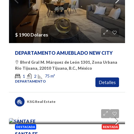
$ 1900 Dolares
DEPARTAMENTO AMUEBLADO NEW CITY
Blvrd Gral M. Márquez de León 1301, Zona Urbana
Rio Tijuana, 22010 Tijuana, B.C., México
75
m²
1
2
DEPARTAMENTO
Detalles
KSG Real Estate
$ 8000 pesos
DESTACADA
RENTADA
SANTA FE