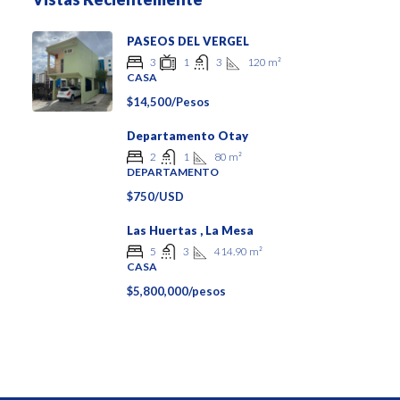
PASEOS DEL VERGEL
120
m²
3
1
3
CASA
$14,500/Pesos
Departamento Otay
80
m²
2
1
DEPARTAMENTO
$750/USD
Las Huertas , La Mesa
414.90
m²
5
3
CASA
$5,800,000/pesos