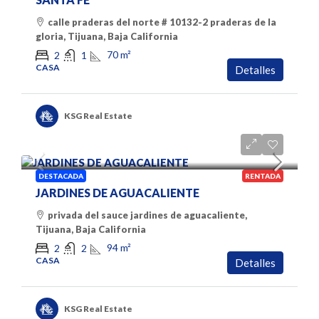
calle praderas del norte # 10132-2 praderas de la
gloria, Tijuana, Baja California
70
m²
2
1
CASA
Detalles
KSG Real Estate
$12,000 pesos
DESTACADA
RENTADA
JARDINES DE AGUACALIENTE
privada del sauce jardines de aguacaliente,
Tijuana, Baja California
94
m²
2
2
CASA
Detalles
KSG Real Estate