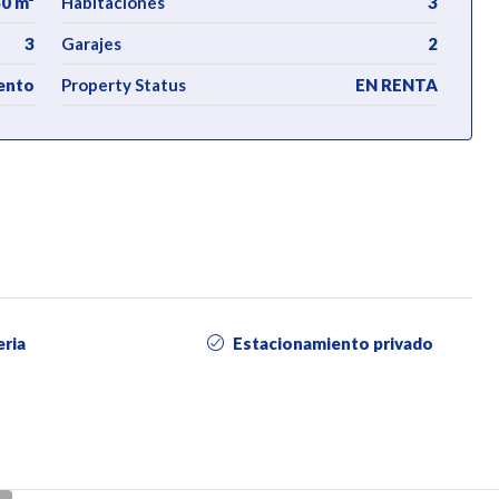
0 m²
Habitaciones
3
3
Garajes
2
ento
Property Status
EN RENTA
eria
Estacionamiento privado