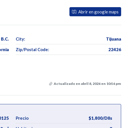
Abrir en google maps
 B.C.
City:
Tijuana
ornia
Zip/Postal Code:
22426
Actualizado en abril 8, 2026 en 10:56 pm
0125
Precio
$1,800/Dlls