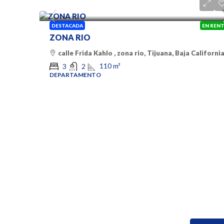
$ 22,000 pesos
DESTACADA
EN REN
ZONA RIO
calle Frida Kahlo , zona rio, Tijuana, Baja Californi
110
m²
3
2
DEPARTAMENTO