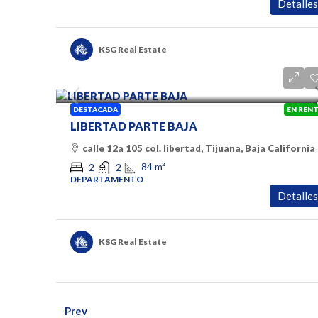
Detalles
KSG Real Estate
$1350
DESTACADA
EN REN
LIBERTAD PARTE BAJA
calle 12a 105 col. libertad, Tijuana, Baja California
84
m²
2
2
DEPARTAMENTO
Detalles
KSG Real Estate
Prev