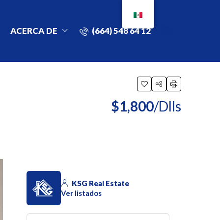
ACERCA DE
(664) 548 64 12
$1,800
/Dlls
KSG Real Estate
Ver listados