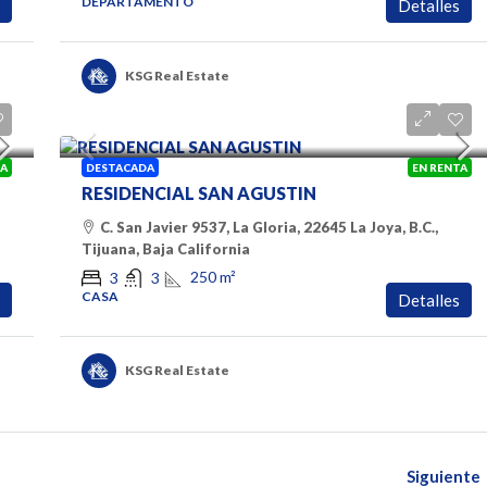
DEPARTAMENTO
Detalles
KSG Real Estate
$2000 Dolares
TA
DESTACADA
EN RENTA
RESIDENCIAL SAN AGUSTIN
C. San Javier 9537, La Gloria, 22645 La Joya, B.C.,
Tijuana, Baja California
250
m²
3
3
CASA
Detalles
KSG Real Estate
Siguiente