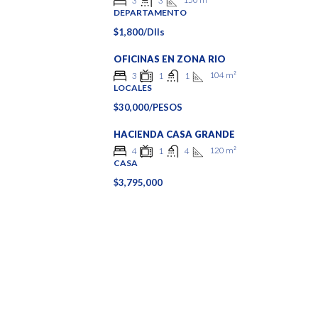
3
3
DEPARTAMENTO
$1,800/Dlls
OFICINAS EN ZONA RIO
104
m²
3
1
1
LOCALES
$30,000/PESOS
HACIENDA CASA GRANDE
120
m²
4
1
4
CASA
$3,795,000