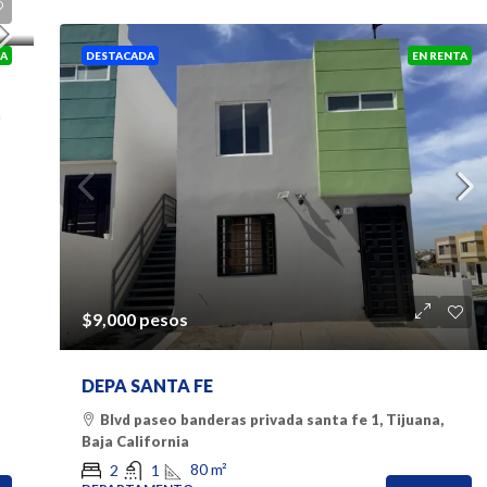
TA
DESTACADA
EN RENTA
a
$9,000 pesos
DEPA SANTA FE
Blvd paseo banderas privada santa fe 1, Tijuana,
Baja California
80
m²
2
1