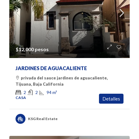
$12,000 pesos
JARDINES DE AGUACALIENTE
privada del sauce jardines de aguacaliente,
Tijuana, Baja California
94
m²
2
2
CASA
Detalles
KSG Real Estate