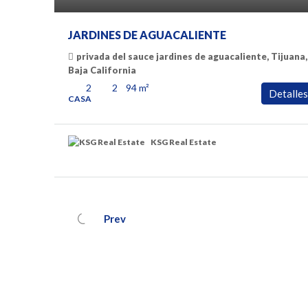
JARDINES DE AGUACALIENTE
privada del sauce jardines de aguacaliente, Tijuana,
Baja California
2
2
94
m²
Detalles
CASA
KSG Real Estate
Prev