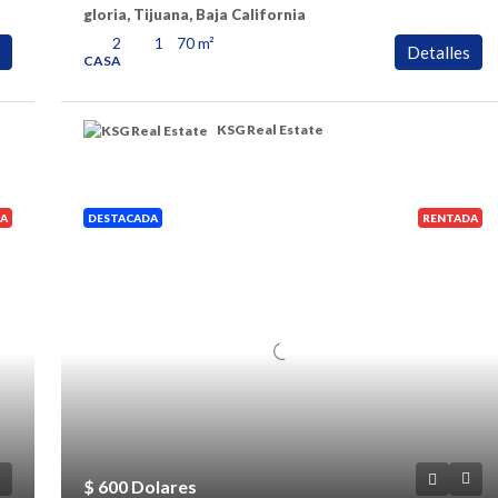
gloria, Tijuana, Baja California
2
1
70
m²
Detalles
CASA
KSG Real Estate
A
DESTACADA
RENTADA
$ 600 Dolares