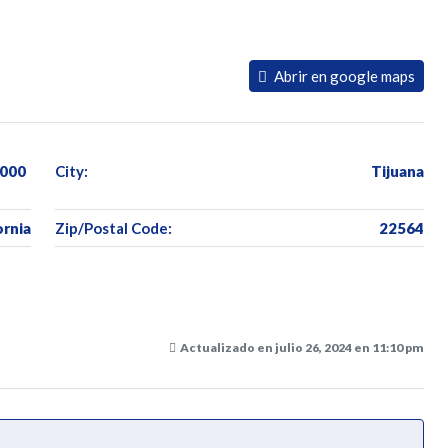
Abrir en google maps
2000
City:
Tijuana
ornia
Zip/Postal Code:
22564
Actualizado en julio 26, 2024 en 11:10 pm