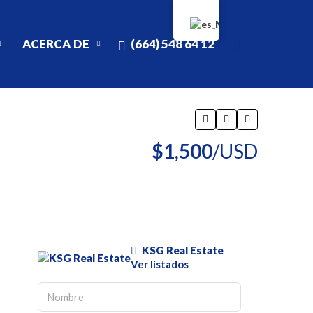
(664) 548 64 12
ACERCA DE
$1,500
/USD
KSG Real Estate
Ver listados