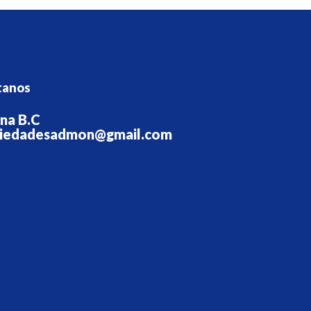
tanos
ana B.C
iedadesadmon@gmail.com