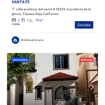
SANTA FE
calle praderas del norte # 10132-2 praderas de la
gloria, Tijuana, Baja California
70
m²
2
1
CASA
Detalles
KSG Real Estate
DESTACADA
RENTADA