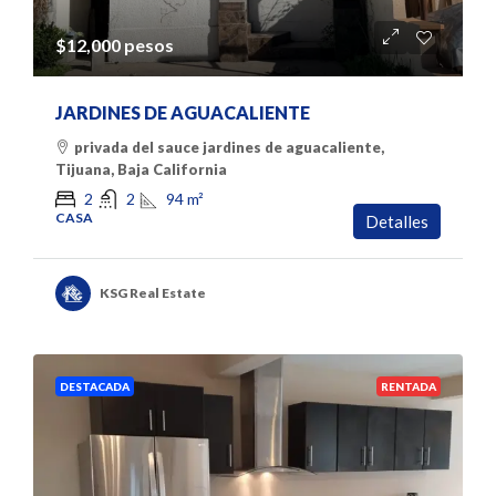
$12,000 pesos
JARDINES DE AGUACALIENTE
privada del sauce jardines de aguacaliente,
Tijuana, Baja California
94
m²
2
2
CASA
Detalles
KSG Real Estate
DESTACADA
RENTADA