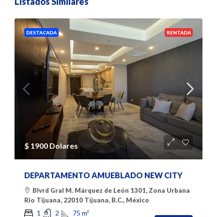
Listados Similares
DESTACADA
RENTADA
$ 1900 Dolares
DEPARTAMENTO AMUEBLADO NEW CITY
Blvrd Gral M. Márquez de León 1301, Zona Urbana
Rio Tijuana, 22010 Tijuana, B.C., México
75
m²
1
2